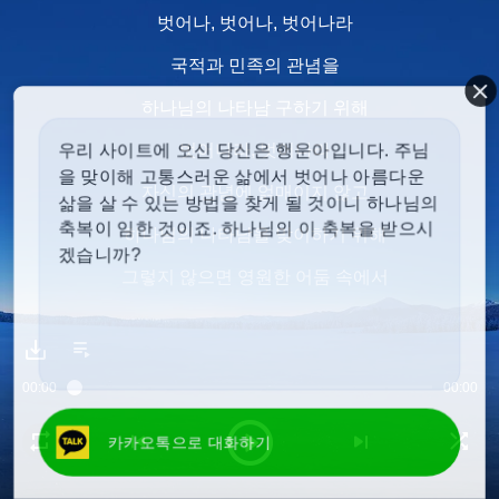
벗어나, 벗어나, 벗어나라
국적과 민족의 관념을
하나님의 나타남 구하기 위해
벗어나라, 벗어나라
우리 사이트에 오신 당신은 행운아입니다. 주님
을 맞이해 고통스러운 삶에서 벗어나 아름다운
자신의 관념에 얽매이지 않고
삶을 살 수 있는 방법을 찾게 될 것이니 하나님의
축복이 임한 것이죠. 하나님의 이 축복을 받으시
하나님의 나타남을 맞이하기 위해
겠습니까?
그렇지 않으면 영원한 어둠 속에서
하나님의 칭찬 얻지 못하리
그의 나타남 구하라!
00:00
00:00
그의 나타남 구하라!
카카오톡으로 대화하기
2
많은 이가 생각하지