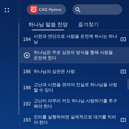
참된 믿음이란 무엇인가
180
CAG Hymns
연단이 있어야 믿음이 있다
183
하나님 말씀 찬양
즐겨찾기
시련과 연단으로 사람을 온전케 하시는 하나
184
님
하나님은 주로 심판의 방식을 통해 사람을
온전케 한다
하나님의 심판은 사랑
186
고난과 시련을 겪어야 진실로 하나님을 사랑
188
할 수 있다
고난이 아무리 커도 하나님 사랑하기를 추구
192
해야 한다
진리를 실행하려면 실제적으로 대가를 치러
193
야 한다