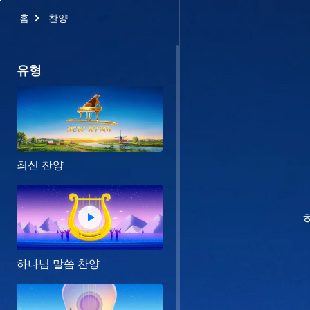
홈
찬양
유형
최신 찬양
하나님 말씀 찬양