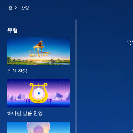
홈
찬양
유형
묵
최신 찬양
하나님 말씀 찬양