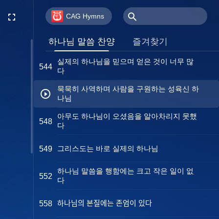
네가 하나님을 떠나지만 않는다면
541
CAG Hymns
하나님 인류 경영 사역의 의의
542
하나님 말씀 찬양
즐겨찾기
실제의 하나님을 믿으며 얻은 것이 너무 많
544
다
묵묵히 사역하며 사람을 구원하는 성육신 하
나님
아무도 하나님이 오셨음을 알아차리지 못했
548
다
그리스도는 바로 실제의 하나님
549
하나님 말씀을 행함에는 크고 작은 일이 없
552
다
하나님의 본질에는 존엄이 있다
558