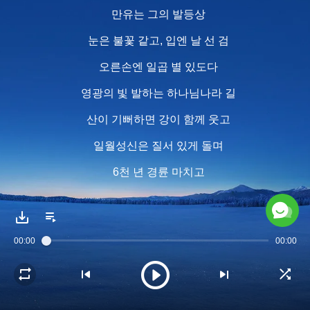
만유는 그의 발등상
눈은 불꽃 같고, 입엔 날 선 검
오른손엔 일곱 별 있도다
영광의 빛 발하는 하나님나라 길
산이 기뻐하면 강이 함께 웃고
일월성신은 질서 있게 돌며
6천 년 경륜 마치고
개선한 참하나님 맞이한다
Almighty God! 거룩한 영체 나타내니
00:00
00:00
그는 하나님 자신!
세상 변하고 육신도 변했다
산에 올라 바뀐 형상, 하나님 본체라