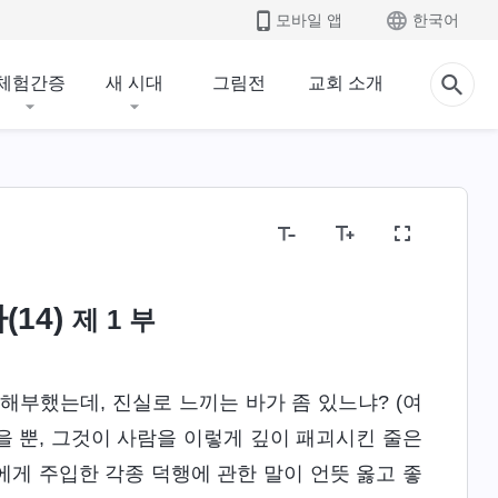
모바일 앱
한국어
체험간증
새 시대
그림전
교회 소개
14)
제 1 부
해부했는데, 진실로 느끼는 바가 좀 있느냐? (여
 뿐, 그것이 사람을 이렇게 깊이 패괴시킨 줄은
게 주입한 각종 덕행에 관한 말이 언뜻 옳고 좋