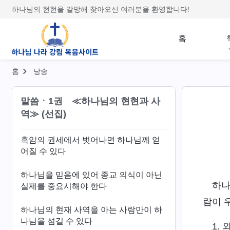
게 간단한가?
하나님의 현현을 갈망해 찾아오신 여러분을 환영합니다!
하나님을 믿는다면 진리를 위해 살아야
한다
홈
일곱 우레가 크게 울리다 ― 하나님나라
의 복음이 전 우주로 퍼져 나갈 것을 예언
홈
낭송
하다
말씀ㆍ1권 ≪하나님의 현현과 사
성육신 하나님과 쓰임 받는 사람의 본질
역≫ (선집)
적 차이
흑암의 권세에서 벗어나면 하나님께 얻
어질 수 있다
하나님을 믿음에 있어 종교 의식이 아닌
하나
실제를 중요시해야 한다
람이 
하나님의 현재 사역을 아는 사람만이 하
나님을 섬길 수 있다
1.