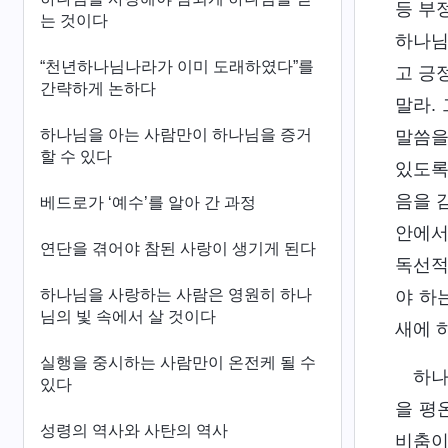
등 부
는 것이다
하나님
“천년하나님나라가 이미 도래하였다”를
고 긍
간략하게 논하다
말라.
하나님을 아는 사람만이 하나님을 증거
말씀을
할 수 있다
있도록
음을 
베드로가 ‘예수’를 알아 간 과정
안에서
연단을 겪어야 참된 사랑이 생기게 된다
독선적
하나님을 사랑하는 사람은 영원히 하나
야 하
님의 빛 속에서 살 것이다
새에 
실행을 중시하는 사람만이 온전케 될 수
하나
있다
을 평
성령의 역사와 사탄의 역사
비춤이