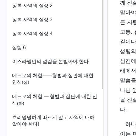
께 진
정복 사역의 실상 2
말아야
정복 사역의 실상 3
른 사
고통,
정복 사역의 실상 4
길이다
실행 6
성령의
섬김에
이스라엘인의 섬김을 본받아야 한다
래에서
베드로의 체험——형벌과 심판에 대한
말씀을
인식
(상)
나님 
베드로의 체험 ― 형벌과 심판에 대한 인
을 진
식
(하)
다.
흐리멍덩하게 따르지 말고 사역에 대해
하나
알아야 한다!
이는 