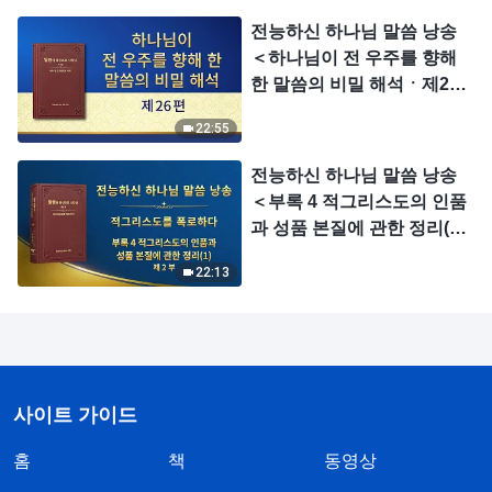
전능하신 하나님 말씀 낭송
＜하나님이 전 우주를 향해
한 말씀의 비밀 해석ㆍ제26
편＞
22:55
전능하신 하나님 말씀 낭송
＜부록 4 적그리스도의 인품
과 성품 본질에 관한 정리(1)
＞ (제 2 부)
22:13
사이트 가이드
홈
책
동영상