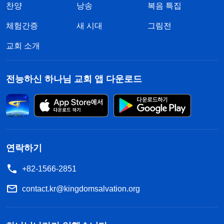
찬양
낭송
복음 특집
체험간증
새 시대
그림전
교회 소개
전능하신 하나님 교회 앱 다운로드
연락하기
+82-1566-2851
contact.kr@kingdomsalvation.org