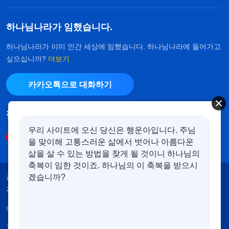
하나님나라가 임했습니다.
하나님나라가 이미 인간 세상에 임했습니다. 하나님나라에 들어가고
싶으십니까?
더보기
카카오톡으로 대화하기
팔로우하기
우리 사이트에 오신 당신은 행운아입니다. 주님
을 맞이해 고통스러운 삶에서 벗어나 아름다운
삶을 살 수 있는 방법을 찾게 될 것이니 하나님의
축복이 임한 것이죠. 하나님의 이 축복을 받으시
공지
이용약관
개인정보처리방침
겠습니까?
저작권 명시
쿠키 정책
Copyright © 2026
전능하신 하나님 교회
. 모든 권리 보유.
성경은 개역한글에서 인용하였습니다. 이 사이트에는 부