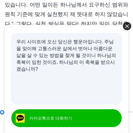
있습니다. 어떤 일이든 하나님께서 요구하신 범위와
원칙 기준에 맞게 실천했지 제 뜻대로 하지 않았습니
다.” 그렇다. 실천 방식은 맞다! 하지만 일이 닥쳤을
때 너는 어떻게 생각했느냐? 일이 닥치면 어떻게 실
우리 사이트에 오신 당신은 행운아입니다. 주님
천했느냐? 어떤 사람들은 하나님께 기도하고 간구할
을 맞이해 고통스러운 삶에서 벗어나 아름다운
때는 하나님이 존재한다고 여기지만, 막상 일이 닥치
삶을 살 수 있는 방법을 찾게 될 것이니 하나님의
면 하나님은 공기처럼 생각하고 자신의 의견이나 생
축복이 임한 것이죠. 하나님의 이 축복을 받으시
겠습니까?
각을 불쑥 드러내며 자신의 뜻대로 행하려 한다. 그
럴 때 그 사람에게는 하나님이 존재하지 않는 것이
다. 사람은 하나님을 필요로 할 때는 하나님이 존재
해야 하고, 하나님을 필요로 하지 않을 때는 하나님
이 존재하지 말아야 한다고 여긴다. 자신의 뜻대로
하나님의 성품과 하나님의 사역으로 맺게 될 결실을 어떻게 알아야 하는가
실행하면 충분하다고 생각해 하고 싶은 대로 하며 하
카카오톡으로 대화하기
00:00
48:02
나님의 도를 찾을 필요가 전혀 없다고 여기는 것이