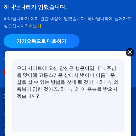
하나님나라가 임했습니다.
하나님나라가 이미 인간 세상에 임했습니다. 하나님나라에 들어가고
싶으십니까?
더보기
카카오톡으로 대화하기
팔로우하기
우리 사이트에 오신 당신은 행운아입니다. 주님
을 맞이해 고통스러운 삶에서 벗어나 아름다운
삶을 살 수 있는 방법을 찾게 될 것이니 하나님의
축복이 임한 것이죠. 하나님의 이 축복을 받으시
공지
이용약관
개인정보처리방침
겠습니까?
저작권 명시
쿠키 정책
Copyright © 2026
전능하신 하나님 교회
. 모든 권리 보유.
성경은 개역한글에서 인용하였습니다. 이 사이트에는 부
분적으로 다음체를 사용하였습니다.