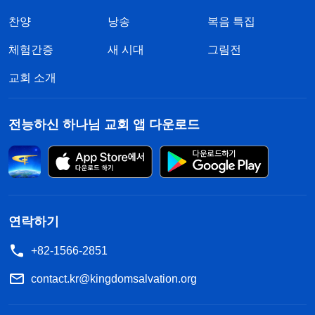
찬양
낭송
복음 특집
체험간증
새 시대
그림전
교회 소개
전능하신 하나님 교회 앱 다운로드
연락하기
+82-1566-2851
contact.kr@kingdomsalvation.org