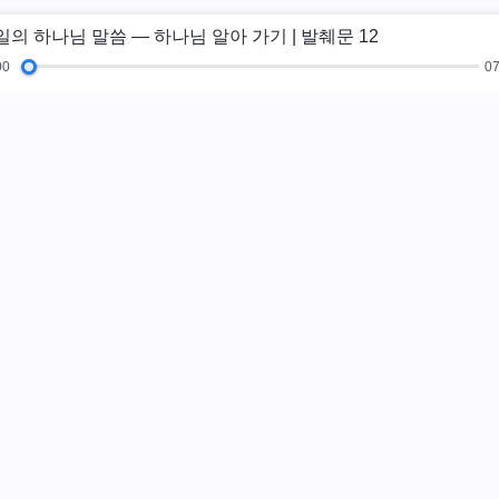
일의 하나님 말씀 ― 하나님 알아 가기 | 발췌문 12
00
07
복음 특집
체험간증
새 시대
그림전
교
하나님나라가 
하나님나라가 이미
까?
더보기
카카오톡으
팔로우하기