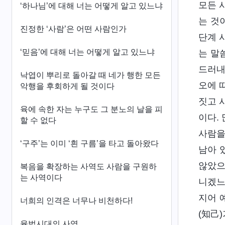
모든 
‘하나님’에 대해 너는 어떻게 알고 있느냐
는 것
진정한 ‘사람’은 어떤 사람인가
단계 
‘믿음’에 대해 너는 어떻게 알고 있느냐
는 말
드러내
낙엽이 뿌리로 돌아갈 때 네가 행한 모든
오에 
악행을 후회하게 될 것이다
짓고 
육에 속한 자는 누구도 그 분노의 날을 피
이다.
할 수 없다
사람을
‘구주’는 이미 ‘흰 구름’을 타고 돌아왔다
남아 
않았으
복음을 확장하는 사역도 사람을 구원하
는 사역이다
니겠느
지어 
너희의 인격은 너무나 비천하다!
(知己
율법시대의 사역