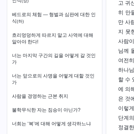
인식
(상)
고 귀
히 만
베드로의 체험 ― 형벌과 심판에 대한 인
식
(하)
만 사
지 못
흐리멍덩하게 따르지 말고 사역에 대해
사람이
알아야 한다!
님께 
너는 마지막 구간의 길을 어떻게 갈 것인
여전히
가
하나님
너는 앞으로의 사명을 어떻게 대할 것인
할 수
가
에 의
사람을 경영하는 근본 취지
은 것
이렇게
불학무식한 자는 짐승이 아닌가?
단계의
너희는 ‘복’에 대해 어떻게 생각하느냐
정결한