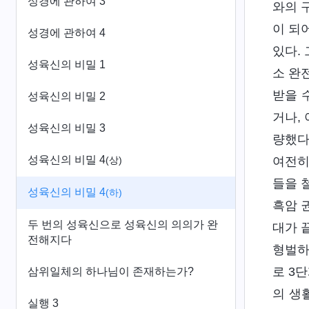
성경에 관하여 3
와의 
이 되
성경에 관하여 4
있다.
성육신의 비밀 1
소 완
받을 
성육신의 비밀 2
거나,
성육신의 비밀 3
량했다
성육신의 비밀 4
여전히
(상)
들을 
성육신의 비밀 4
(하)
흑암 
두 번의 성육신으로 성육신의 의의가 완
대가 
전해지다
형벌하
로 3
삼위일체의 하나님이 존재하는가?
의 생
실행 3