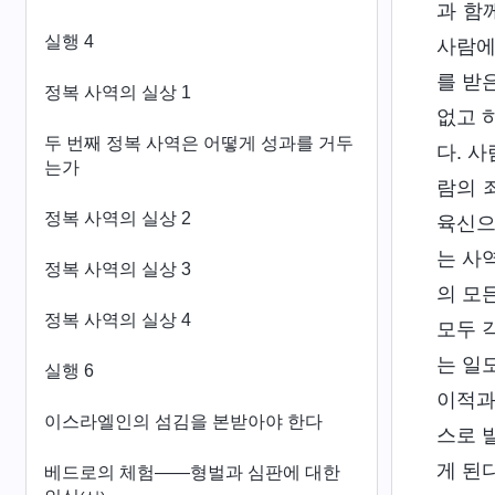
과 함
실행 4
사람에
를 받
정복 사역의 실상 1
없고 
두 번째 정복 사역은 어떻게 성과를 거두
다. 
는가
람의 
정복 사역의 실상 2
육신으
는 사
정복 사역의 실상 3
의 모
정복 사역의 실상 4
모두 
는 일
실행 6
이적과
이스라엘인의 섬김을 본받아야 한다
스로 
게 된
베드로의 체험——형벌과 심판에 대한