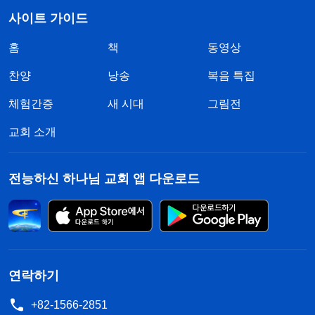
사이트 가이드
홈
책
동영상
찬양
낭송
복음 특집
체험간증
새 시대
그림전
교회 소개
전능하신 하나님 교회 앱 다운로드
연락하기
+82-1566-2851