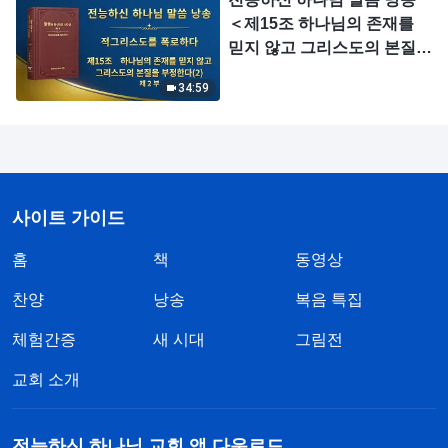
＜제15조 하나님의 존재를
믿지 않고 그리스도의 본질을
부정한다(2)＞ (제 2 부)
34:59
사이트 가이드
홈
책
동영상
찬양
낭송
복음 특집
체험간증
새 시대
그림전
교회 소개
전능하신 하나님 교회 앱 다운로드