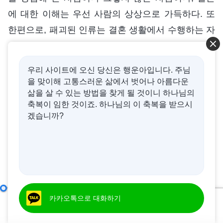
에 대한 이해는 우선 사람의 상상으로 가득하다. 또
한편으로, 패괴된 인류는 결혼 생활에서 수행하는 자
신의 역할에 대해 감정적인 요소를 다분히 가지고 있
다. 패괴된 인류는 다양한 상황에서 지켜야 할 원칙
우리 사이트에 오신 당신은 행운아입니다. 주님
을 모르고, 또한 자신이 결혼에서 수행해야 할 역할,
을 맞이해 고통스러운 삶에서 벗어나 아름다운
자신이 다해야 할 의무와 책임을 모른다. 그러니 결
삶을 살 수 있는 방법을 찾게 될 것이니 하나님의
축복이 임한 것이죠. 하나님의 이 축복을 받으시
혼에 대한 얘기에 감정적인 요소가 들어가고, 개인의
겠습니까?
사심, 혹은 혈기가 섞이는 등 이런 것들이 모두 들어
갈 수밖에 없다. 물론, 기혼자 미혼자를 막론하고, 결
혼에 대한 모든 사람의 이해가 진리의 각도에 서거나
하나님에게서 온 올바르고 순수한 이해와 인식이 아
닌 이상, 사람이 결혼을 실제로 체험하고 깨달은 부
어떻게 진리를 추구해야 하는가(9)
카카오톡으로 대화하기
제 2 부
분을 제외하면, 결혼에 대한 사람의 이해는 상당 부
00:00
54:53
분 사회의 영향과 사악한 인류의 영향을 받고, 또 사