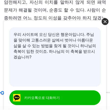
얌전해지고, 자신의 이치를 말하지 않게 되면 패역
문제가 해결될 것이며, 순종도 할 수 있다. 사람이 순
종하려면 어느 정도의 이성을 갖추어야 하지 않겠느
냐? 반드시 정상인의 이성을 갖춰야 한다. 예를 들어,
어떤 일에서 너희의 행동이 옳든 그르든 하나님이 만
우리 사이트에 오신 당신은 행운아입니다. 주님
을 맞이해 고통스러운 삶에서 벗어나 아름다운
족하지 않는다면, 마땅히 하나님의 말씀을 따르고 무
삶을 살 수 있는 방법을 찾게 될 것이니 하나님의
슨 일이든 하나님 말씀을 기준으로 해야 한다. 이것
축복이 임한 것이죠. 하나님의 이 축복을 받으시
이 이성 아니겠느냐? 이것이 바로 사람이 지녀야 할
겠습니까?
이성이자 무엇보다 먼저 갖춰야 할 점이다. ‘우리가
얼마나 많은 고난을 겪든, 우리의 마음가짐과 목적이
무엇을 위한 것이든, 이유가 무엇이든, 하나님이 만
족하지 않고 하나님의 요구에 이르지 못했다면 우리
의 행동은 분명 진리에 부합하지 않을 것이다. 우리
하나님을 믿는 정상 궤도에 들어서기 위해 반드시 갖추어야 할 다섯 가지 조건
카카오톡으로 대화하기
는 하나님 말씀을 따르고 하나님께 순종해야지, 하나
00:20
54:34