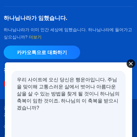
하나님나라가 임했습니다.
하나님나라가 이미 인간 세상에 임했습니다. 하나님나라에 들어가고
싶으십니까?
더보기
카카오톡으로 대화하기
팔로우하기
우리 사이트에 오신 당신은 행운아입니다. 주님
을 맞이해 고통스러운 삶에서 벗어나 아름다운
삶을 살 수 있는 방법을 찾게 될 것이니 하나님의
축복이 임한 것이죠. 하나님의 이 축복을 받으시
공지
이용약관
개인정보처리방침
겠습니까?
저작권 명시
쿠키 정책
Copyright © 2026
전능하신 하나님 교회
. 모든 권리 보유.
성경은 개역한글에서 인용하였습니다. 이 사이트에는 부