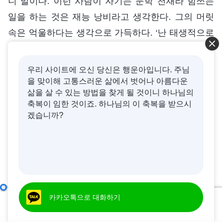
니 말이다. 이런 사람이 자기는 문학 천재라 힘쓰는
일을 하는 것은 재능 낭비라고 생각한다. 그의 머릿
속은 억울하다는 생각으로 가득하다. ‘난 태생적으로
문학을 좋아해서 어려서는 이야기책 보는 것을 좋아
했고, 커서는 명사들의 저서를 즐겨 봤어. 국내외 문
우리 사이트에 오신 당신은 행운아입니다. 주님
학 명작들을 적지 않게 봤고, 각종 희곡, 산문, 시 등
을 맞이해 고통스러운 삶에서 벗어나 아름다운
삶을 살 수 있는 방법을 찾게 될 것이니 하나님의
어떤 장르의 작품이든 가리지 않고 많이 봤어. 문서
축복이 임한 것이죠. 하나님의 이 축복을 받으시
사역을 하는 건 말할 것도 없고, 글 한 편 쓰는 거야
겠습니까?
식은 죽 먹기지. 그런데 지금 내 꼴 좀 봐. 힘들고 지
저분한 일에 힘만 빼고 있잖아. 반평생 문학을 좋아
한 게 하나님 집에서 부정당하고, 평생 배웠던 지식
은 하나님 집에서 빛을 보지 못하고 있어. 문학 인생
이 이렇게 끝나다니! 하나님 집에서는 진리가 권세를
어떻게 진리를 추구해야 하는가(12)
카카오톡으로 대화하기
제 1 부
잡고 공평과 공의가 권세를 잡고 있는 줄 알았는데
00:00
48:23