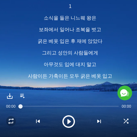
1
소식을 들은 니느웨 왕은
보좌에서 일어나 조복을 벗고
굵은 베옷 입은 후 재에 앉았다
그리고 성안의 사람들에게
아무것도 입에 대지 말고
사람이든 가축이든 모두 굵은 베옷 입고
하나님께 간절히 부르짖으며
악한 길과 손으로 행한 강포에서
00:00
00:00
떠나라고 선포하였다
니느웨 왕이 행한 일련의 일들을 살펴보면
그는 마음속에서 우러나온 회개를 하고 있었다