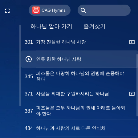
하나님의 낮춤은 너무나 사랑스럽다
222
CAG Hymns
이천 년의 그리움
252
하나님 알아 가기
즐겨찾기
가장 진실한 하나님 사랑
301
인류 향한 하나님 사랑
피조물은 마땅히 하나님의 권병에 순종해야
345
한다
사람을 최대한 구원하시려는 하나님
371
피조물은 모두 하나님의 권세 아래로 돌아와
387
야 한다
하나님과 사람의 서로 다른 안식처
434