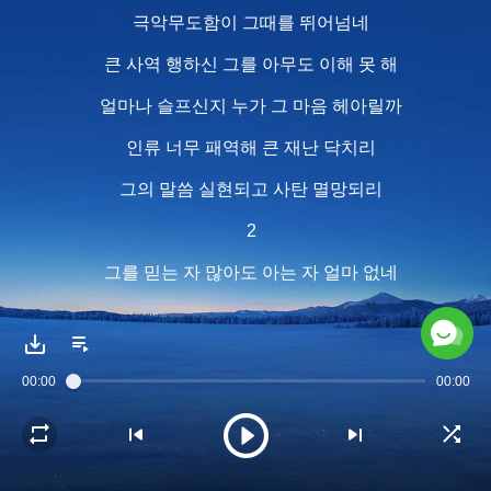
극악무도함이 그때를 뛰어넘네
큰 사역 행하신 그를 아무도 이해 못 해
얼마나 슬프신지 누가 그 마음 헤아릴까
인류 너무 패역해 큰 재난 닥치리
그의 말씀 실현되고 사탄 멸망되리
2
그를 믿는 자 많아도 아는 자 얼마 없네
어디를 가도 그를 증거하기 어렵네
하나님 증거하다 되려 화 부르네
00:00
00:00
칼과 몽둥이로 우리를 쫓아내네
눈물 차고 비통함에 가슴 무너지네
십자가의 길 고돼 피와 눈물 흘리네