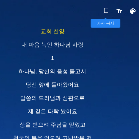
가사 복사
교회 찬양
내 마음 녹인 하나님 사랑
1
하나님, 당신의 음성 듣고서
당신 앞에 돌아왔어요
말씀의 드러냄과 심판으로
제 깊은 타락 봤어요
상을 받으려 주님을 믿었고
천국의 복을 얻으려 고난받은 저