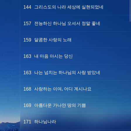
그리스도의 나라 세상에 실현되었네
144
전능하신 하나님 오셔서 정말 좋네
157
달콤한 사랑의 노래
159
내 마음 아시는 당신
163
나는 넘치는 하나님의 사랑 받았네
163
사랑하는 이여, 어디 계시나요
168
아름다운 가나안 땅의 기쁨
169
하나님나라
171