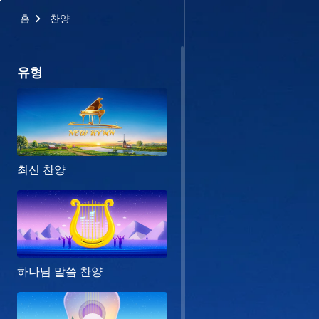
홈
찬양
유형
최신 찬양
하나님 말씀 찬양