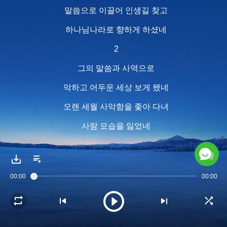
말씀으로 이끌어 인생길 찾고
하나님나라로 향하게 하셨네
2
그의 말씀과 사역으로
악하고 어두운 세상 보게 됐네
오랜 세월 사악함을 좇아 다녀
사람 모습을 잃었네
희망 없이 세상을 헤매며
사탄의 괴롭힘 당하던 나
00:00
00:00
하나님이 구원해 주셨네
말씀으로 성장시키셨네
하나님이 구원해 주셨네