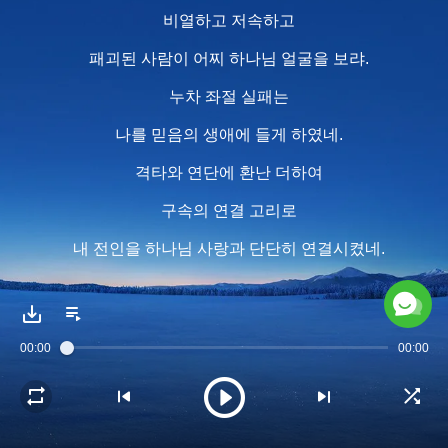
비열하고 저속하고
패괴된 사람이 어찌 하나님 얼굴을 보랴.
누차 좌절 실패는
나를 믿음의 생애에 들게 하였네.
격타와 연단에 환난 더하여
구속의 연결 고리로
내 전인을 하나님 사랑과 단단히 연결시켰네.
하나님 성품이 내게 나타나 정말 큰 복일세.
하나님 성품이 내 몸에서 나타나
00:00
00:00
앞길을 밝혀 진정한 인생으로 이끌어갔네.
하나님을 알고 하나님의 증거 되는데
정말 이 큰 구원 받을 자격이 없네.