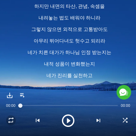
하지만 내면의 타산, 관념, 속셈을
내려놓는 법도 배워야 하니라
그렇지 않으면 외적으로 고통받아도
아무리 뛰어다녀도 헛수고 되리라
네가 치른 대가가 하나님 인정 받는지는
내적 성품이 변화했는지
네가 진리를 실천하고
자신의 속셈과 관념을 버려
그를 알고 만족시키며
00:00
00:00
충성했는지에 따라 결정되리
2
너의 내적 변화만이