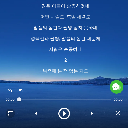
많은 이들이 순종하였네
어떤 사람도, 흑암 세력도
말씀의 심판과 권병 넘지 못하네
성육신과 권병, 말씀의 심판 때문에
사람은 순종하네
2
복종해 본 적 없는 자도
말씀 듣고 그에게 승복하네
말씀의 심판에 엎드려
00:00
00:00
더는 연구도 말도 못 하네
그의 육신은 평범해 보이지만
말씀으로 권병 보여 주시네