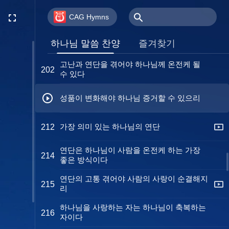
육을 저버려야 하나님의 사랑스러움 볼 수
198
있다
CAG Hymns
모든 일에서 하나님을 증거해야 그를 만족게
200
하나님 말씀 찬양
즐겨찾기
할 수 있으리
고난과 연단을 겪어야 하나님께 온전케 될
202
수 있다
성품이 변화해야 하나님 증거할 수 있으리
가장 의미 있는 하나님의 연단
212
연단은 하나님이 사람을 온전케 하는 가장
214
좋은 방식이다
연단의 고통 겪어야 사람의 사랑이 순결해지
215
리
하나님을 사랑하는 자는 하나님이 축복하는
216
자이다