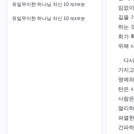
유일무이한 하나님 자신 10
제3부분
임없이
길을 
유일무이한 하나님 자신 10
제4부분
하는 
희가 
위해 
다시
가지고
명예와
탄은 
사람은
멀리하
파멸한
간파하