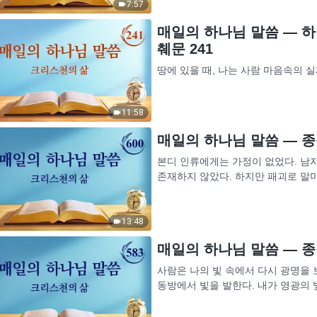
7:57
매일의 하나님 말씀 ― 하
췌문 241
땅에 있을 때, 나는 사람 마음속의 실
는 높디높은 산을 넘고 깊디깊은 물
했다. 그 누가 감히 공개적으로 ‘실제 
11:58
매일의 하나님 말씀 ― 종착
본디 인류에게는 가정이 없었다. 남자
존재하지 않았다. 하지만 패괴로 말
국가와 민족으로 발전했으며, 이 국가와
13:48
매일의 하나님 말씀 ― 종착
사람은 나의 빛 속에서 다시 광명을 
동방에서 빛을 발한다. 내가 영광의 
남겨지는 것이라곤 없다. 하나님나라에