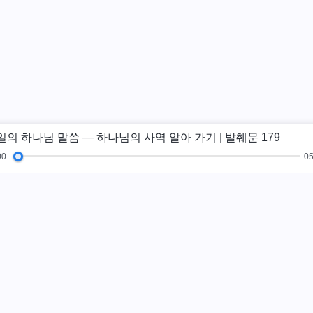
일의 하나님 말씀 ― 하나님의 사역 알아 가기 | 발췌문 179
00
05
복음 특집
체험간증
새 시대
그림전
교
하나님나라가 
하나님나라가 이미