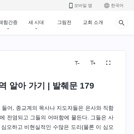
모바일 앱
한국어
체험간증
새 시대
그림전
교회 소개
인류의 패괴 폭로
생명 진입
종착지와 결말
 알아 가기 | 발췌문 179
를 들어, 종교계의 목사나 지도자들은 은사와 직함
에 전염되고 그들의 어떠함에 물든다. 그들은 사
 심오하고 비현실적인 수많은 도리(물론 이 심오