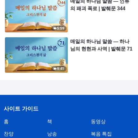
매일의 하나님 말씀 ― 인류
의 패괴 폭로 | 발췌문 344
5:59
매일의 하나님 말씀 ― 하나
님의 현현과 사역 | 발췌문 71
9:41
사이트 가이드
홈
책
동영상
찬양
낭송
복음 특집