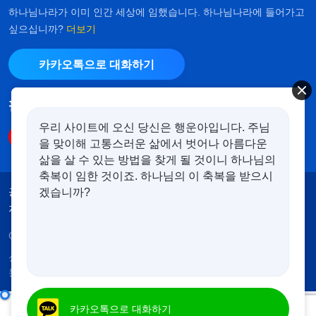
하나님나라가 이미 인간 세상에 임했습니다. 하나님나라에 들어가고
싶으십니까?
더보기
카카오톡으로 대화하기
팔로우하기
우리 사이트에 오신 당신은 행운아입니다. 주님
을 맞이해 고통스러운 삶에서 벗어나 아름다운
삶을 살 수 있는 방법을 찾게 될 것이니 하나님의
축복이 임한 것이죠. 하나님의 이 축복을 받으시
공지
이용약관
개인정보처리방침
겠습니까?
저작권 명시
쿠키 정책
Copyright © 2026
전능하신 하나님 교회
. 모든 권리 보유.
성경은 개역한글에서 인용하였습니다. 이 사이트에는 부
분적으로 다음체를 사용하였습니다.
매일의 하나님 말씀 ― 하나님의 사역 알아 가기 | 발췌문 169
카카오톡으로 대화하기