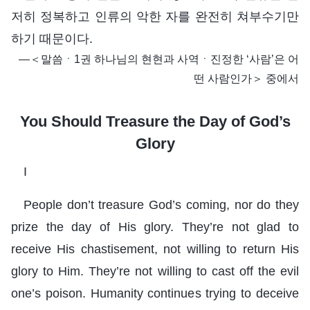
저히 정복하고 인류의 악한 자를 완전히 쳐부수기만
하기 때문이다.
―＜말씀ㆍ1권 하나님의 현현과 사역ㆍ진정한 ‘사람’은 어
떤 사람인가＞ 중에서
You Should Treasure the Day of God’s
Glory
I
People don’t treasure God’s coming, nor do they
prize the day of His glory. They’re not glad to
receive His chastisement, not willing to return His
glory to Him. They’re not willing to cast off the evil
one’s poison. Humanity continues trying to deceive