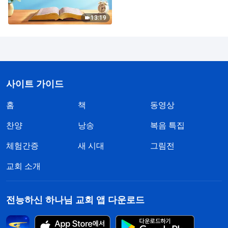
13:19
사이트 가이드
홈
책
동영상
찬양
낭송
복음 특집
체험간증
새 시대
그림전
교회 소개
전능하신 하나님 교회 앱 다운로드