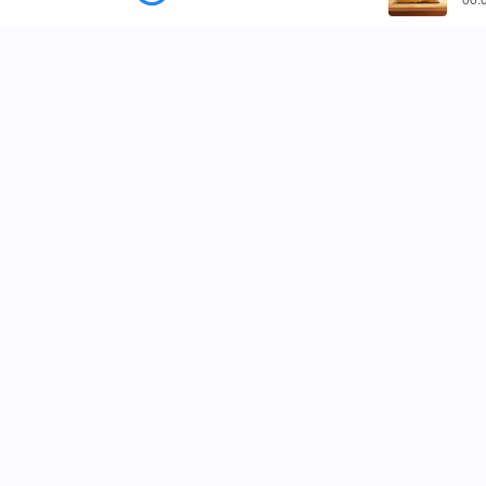
00:
사이트 가이드
홈
책
동영상
찬양
낭송
전능하신 하나님 교회 앱 다운로드
연락하기
+82-1566-2851
contact.kr@kingdomsalv