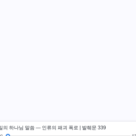
일의 하나님 말씀 ― 인류의 패괴 폭로 | 발췌문 339