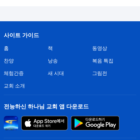
사이트 가이드
홈
책
동영상
찬양
낭송
복음 특집
체험간증
새 시대
그림전
교회 소개
전능하신 하나님 교회 앱 다운로드