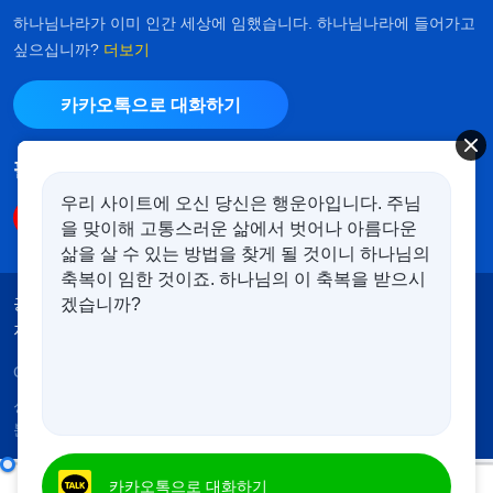
하나님나라가 이미 인간 세상에 임했습니다. 하나님나라에 들어가고
싶으십니까?
더보기
카카오톡으로 대화하기
팔로우하기
우리 사이트에 오신 당신은 행운아입니다. 주님
을 맞이해 고통스러운 삶에서 벗어나 아름다운
삶을 살 수 있는 방법을 찾게 될 것이니 하나님의
축복이 임한 것이죠. 하나님의 이 축복을 받으시
공지
이용약관
개인정보처리방침
겠습니까?
저작권 명시
쿠키 정책
Copyright © 2026
전능하신 하나님 교회
. 모든 권리 보유.
성경은 개역한글에서 인용하였습니다. 이 사이트에는 부
분적으로 다음체를 사용하였습니다.
매일의 하나님 말씀 ― 인류의 패괴 폭로 | 발췌문 332
카카오톡으로 대화하기