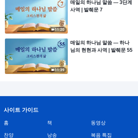
매일의 하나님 말씀 ― 3단계
사역 | 발췌문 7
11:20
매일의 하나님 말씀 ― 하나
님의 현현과 사역 | 발췌문 55
11:39
사이트 가이드
홈
책
동영상
찬양
낭송
복음 특집