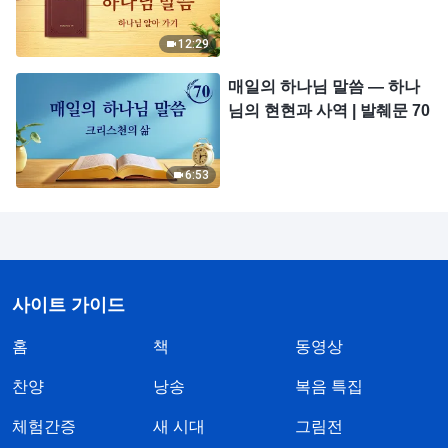
12:29
매일의 하나님 말씀 ― 하나
님의 현현과 사역 | 발췌문 70
6:53
사이트 가이드
홈
책
동영상
찬양
낭송
복음 특집
체험간증
새 시대
그림전