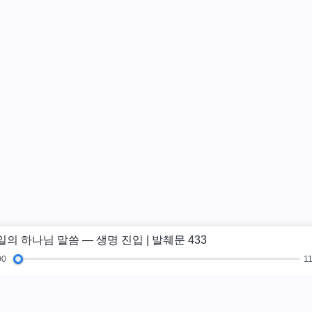
일의 하나님 말씀 ― 생명 진입 | 발췌문 433
00
11