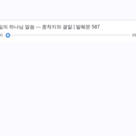
일의 하나님 말씀 ― 종착지와 결말 | 발췌문 587
00
09
복음 특집
체험간증
새 시대
그림전
교
하나님나라가 
하나님나라가 이미
까?
더보기
카카오톡으