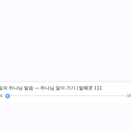
일의 하나님 말씀 ― 하나님 알아 가기 | 발췌문 111
00
06
복음 특집
체험간증
새 시대
그림전
교