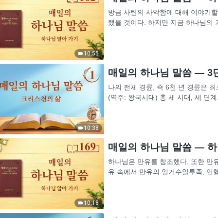
방금 사탄의 사악함에 대해 이야기할 
했을 것이다. 하지만 지금 하나님의
니, 기분이 어떠하냐? (너무나 행복합
10:55
매일의 하나님 말씀 ― 3단
나의 전체 경륜, 즉 6천 년 경륜은
(역주: 왕국시대) 총 세 시대, 세 
지만, 각 단계의 사역은 모두 사람의 
10:38
매일의 하나님 말씀 ― 하나
하나님은 만유를 창조했다. 또한 만
유 속에서 만유의 일거수일투족, 언행
서 하나님은 자신이 창조한 만유, 모든
10:18