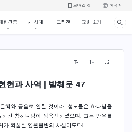
모바일 앱
한국어
체험간증
새 시대
그림전
교회 소개
유와 어떠하심
성경의 비밀
종교 관념 폭로
인
현과 사역 | 발췌문 47
 은혜와 긍휼로 인한 것이라. 성도들은 하나님을
유일하신 참하나님이 성육신하셨으며, 그는 만유를
증거가 확실한 영원불변의 사실이도다!