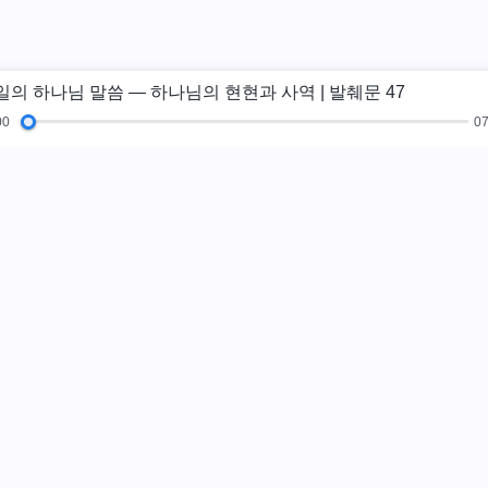
일의 하나님 말씀 ― 하나님의 현현과 사역 | 발췌문 47
00
07
복음 특집
체험간증
새 시대
그림전
교
하나님나라가 
하나님나라가 이미
까?
더보기
카카오톡으