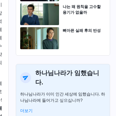
기
나는 왜 원칙을 고수할
용기가 없을까
감
적
제
뼈아픈 실패 후의 반성
게
수
약
되
하나님나라가 임했습니
다.
에
로
하나님나라가 이미 인간 세상에 임했습니다. 하
!
나님나라에 들어가고 싶으십니까?
패
더보기