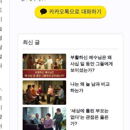
니
도
이
습
형
최신 글
람
걸
부활하신 예수님은 왜
사십 일 동안 그들에게
다
보이셨는가?
나는 왜 늘 남과 비교
.
하는가
으
이
‘세상에 틀린 부모는
왔
없다’는 관점은 옳은
가?
거