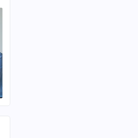
인
적
지
한
앞
도
치
주
나
는
습
었
,
님