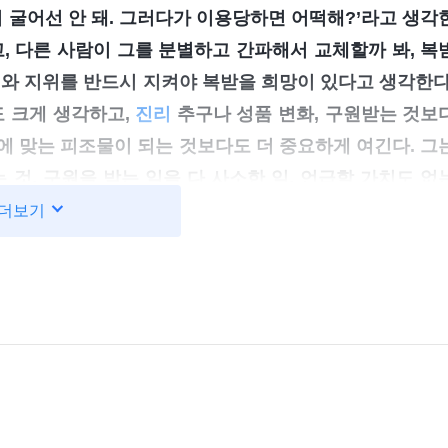
굴어선 안 돼. 그러다가 이용당하면 어떡해?’라고 생각
, 다른 사람이 그를 분별하고 간파해서 교체할까 봐, 복
예와 지위를 반드시 지켜야 복받을 희망이 있다고 생각한다
 크게 생각하고,
진리
추구나 성품 변화, 구원받는 것보
에 맞는 피조물이 되는 것보다도 더 중요하게 여긴다. 그
 것, 구원을 받는 일을 다 사소한 일, 언급할 가치도 없
 잊지 못할 일로 여긴다. 어떤 큰일이나 작은 일이 닥치
더보기
위해 빠져나갈 구멍을 마련해 둔다.
』
(＜말씀ㆍ4권 적그
하나님의 말씀에 비추어 보니
으면 물러나려 한다＞ 중에서)
의 성품과 같다는 것을 알 수 있었습니다. 저는 어떤 
는 것을 목숨처럼 중요하게 여겼습니다. 어떤 일이 닥치든 
고 드러났을 때, 저는 하나님 앞에 와서 스스로 반성하
 제 앞날과 종착지를 생각했습니다. 다시 본분을 이행하
게 복잡하게 생각했습니다. 한 걸음이라도 잘못 내디뎌 드