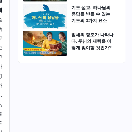
실
기도 설교: 하나님의
재
응답을 받을 수 있는
씀
기도의 3가지 요소
폭
말세의 징조가 나타나
?
다, 주님의 재림을 어
으
떻게 맞이할 것인가?
교
가
경
하
,
,
를
도