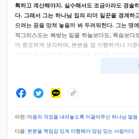
획하고 계산해야지. 실수해서도 조금이라도 경솔히 
다. 그래서 그는 하나님 집의 리더 일꾼을 경계하고
으려는 꿈을 망쳐 놓을까 봐 두려워한다. 그는 명
적그리스도는 복받는 일을 하늘보다도, 목숨보다도
더 중요하게 생각하며, 본분을 잘 이행하거나 기준
기준에 맞는 피조물이 되는 것, 본분을 잘 이행하는
하찮은 일로 생각하고, 복받는 일만 평생에 영원히
복받는 것과 연관 짓고 조심하고 신중하며 자신을 
스도를 폭로하다ㆍ제12조 복받을 희망이나 지위가 없
제가 유로한 성품이 하나님께서 폭로하신 적그리스도
분을 이행하든 늘 복 받는 것과 연결 짓고, 복 받
장 먼저 제 결말과 종착지를 고려했습니다. 교체되
이전:
마음의 걱정을 내려놓도록 이끌어주신 하나님 말씀
인식한 것이 아니라, 하나님을 경계하고 오해하며
다음:
본분을 책임감 있게 이행해야 양심 있는 사람이다
되었을 때는 더욱 앞뒤를 재며, 모든 일을 지나치