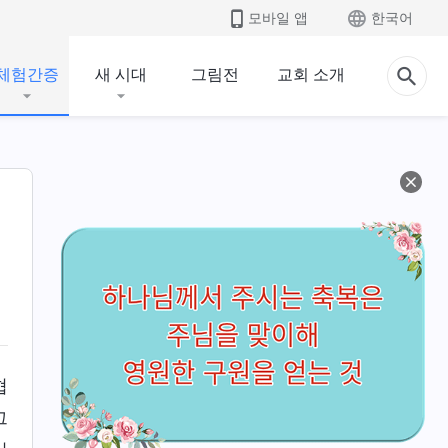
모바일 앱
한국어
체험간증
새 시대
그림전
교회 소개
협
그