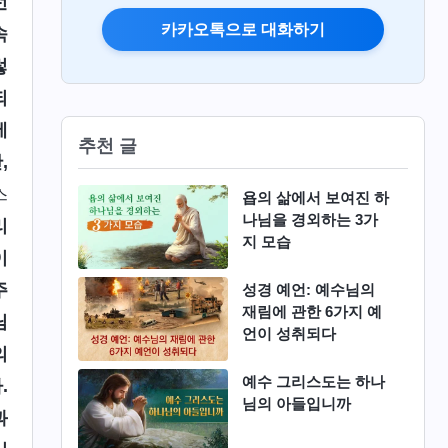
런
카카오톡으로 대화하기
속
렇
되
에
추천 글
,
스
욥의 삶에서 보여진 하
나님을 경외하는 3가
리
지 모습
이
주
성경 예언: 예수님의
재림에 관한 6가지 예
님
언이 성취되다
의
예수 그리스도는 하나
.
님의 아들입니까
과