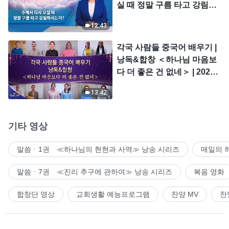
실 때 정말 구름 타고 강림하
시는가?
12:43
각국 사람들 중국어 배우기 |
낭독&합창 ＜하나님 마음보
다 더 좋은 건 없네＞ | 2026
＜찬미의 소리＞
13:42
기타 영상
말씀ㆍ1권 ≪하나님의 현현과 사역≫ 낭송 시리즈
매일의 
말씀ㆍ7권 ≪진리 추구에 관하여≫ 낭송 시리즈
복음 영화
합창단 영상
교회생활 예능프로그램
찬양 MV
찬