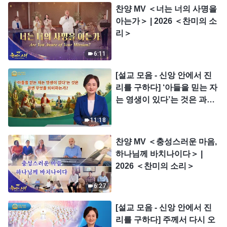
찬양 MV ＜너는 너의 사명을
아는가＞ | 2026 ＜찬미의 소
리＞
6:11
[설교 모음 - 신앙 안에서 진
리를 구하다] ‘아들을 믿는 자
는 영생이 있다’는 것은 과연
무엇을 의미하는가?
11:18
찬양 MV ＜충성스러운 마음,
하나님께 바치나이다＞ |
2026 ＜찬미의 소리＞
6:27
[설교 모음 - 신앙 안에서 진
리를 구하다] 주께서 다시 오