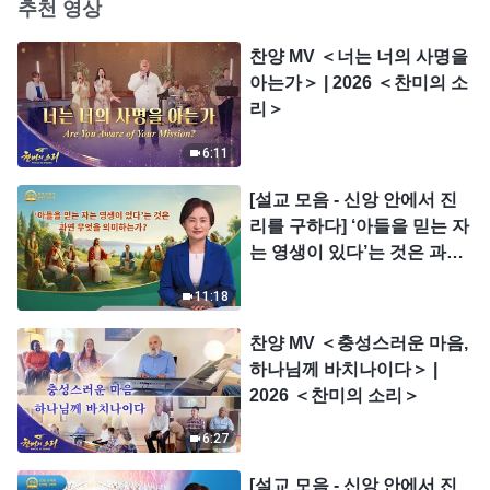
추천 영상
찬양 MV ＜너는 너의 사명을
아는가＞ | 2026 ＜찬미의 소
리＞
6:11
[설교 모음 - 신앙 안에서 진
리를 구하다] ‘아들을 믿는 자
는 영생이 있다’는 것은 과연
무엇을 의미하는가?
11:18
찬양 MV ＜충성스러운 마음,
하나님께 바치나이다＞ |
2026 ＜찬미의 소리＞
6:27
[설교 모음 - 신앙 안에서 진