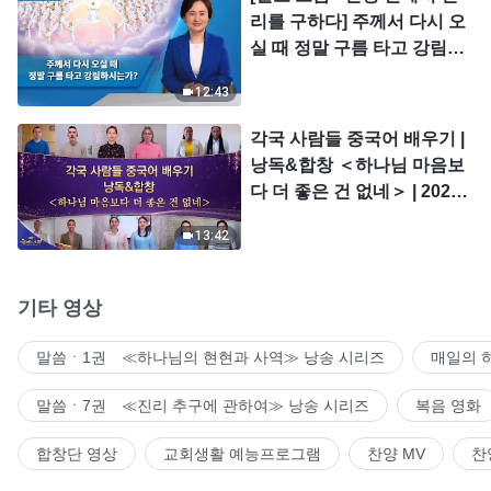
리를 구하다] 주께서 다시 오
실 때 정말 구름 타고 강림하
시는가?
12:43
각국 사람들 중국어 배우기 |
낭독&합창 ＜하나님 마음보
다 더 좋은 건 없네＞ | 2026
＜찬미의 소리＞
13:42
기타 영상
말씀ㆍ1권 ≪하나님의 현현과 사역≫ 낭송 시리즈
매일의 
말씀ㆍ7권 ≪진리 추구에 관하여≫ 낭송 시리즈
복음 영화
합창단 영상
교회생활 예능프로그램
찬양 MV
찬