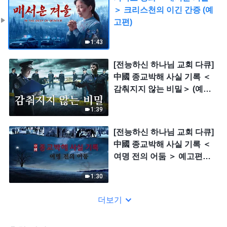
＞ 크리스천의 이긴 간증 (예
고편)
1:43
[전능하신 하나님 교회 다큐]
中國 종교박해 사실 기록 ＜
감춰지지 않는 비밀＞ (예고
편)
1:39
[전능하신 하나님 교회 다큐]
中國 종교박해 사실 기록 ＜
여명 전의 어둠 ＞ 예고편
(한글 자막)
1:30
더보기