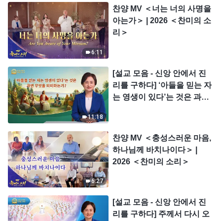
찬양 MV ＜너는 너의 사명을
아는가＞ | 2026 ＜찬미의 소
리＞
6:11
[설교 모음 - 신앙 안에서 진
리를 구하다] ‘아들을 믿는 자
는 영생이 있다’는 것은 과연
무엇을 의미하는가?
11:18
찬양 MV ＜충성스러운 마음,
하나님께 바치나이다＞ |
2026 ＜찬미의 소리＞
6:27
[설교 모음 - 신앙 안에서 진
리를 구하다] 주께서 다시 오