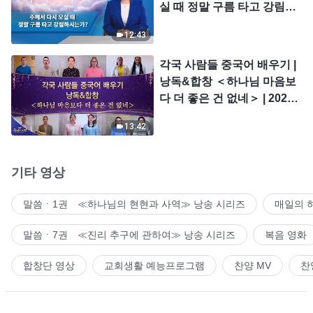
실 때 정말 구름 타고 강림하
시는가?
12:43
각국 사람들 중국어 배우기 |
낭독&합창 ＜하나님 마음보
다 더 좋은 건 없네＞ | 2026
＜찬미의 소리＞
13:42
기타 영상
말씀ㆍ1권 ≪하나님의 현현과 사역≫ 낭송 시리즈
매일의 
말씀ㆍ7권 ≪진리 추구에 관하여≫ 낭송 시리즈
복음 영화
합창단 영상
교회생활 예능프로그램
찬양 MV
찬