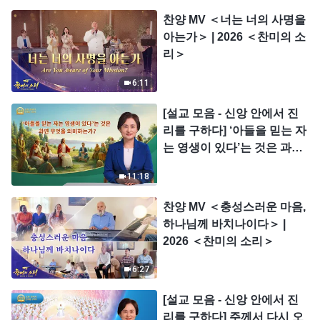
찬양 MV ＜너는 너의 사명을
아는가＞ | 2026 ＜찬미의 소
리＞
6:11
[설교 모음 - 신앙 안에서 진
리를 구하다] ‘아들을 믿는 자
는 영생이 있다’는 것은 과연
무엇을 의미하는가?
11:18
찬양 MV ＜충성스러운 마음,
하나님께 바치나이다＞ |
2026 ＜찬미의 소리＞
6:27
[설교 모음 - 신앙 안에서 진
리를 구하다] 주께서 다시 오