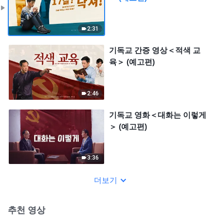
2:31
기독교 간증 영상＜적색 교
육＞ (예고편)
2:46
기독교 영화＜대화는 이렇게
＞ (예고편)
3:36
더보기
추천 영상