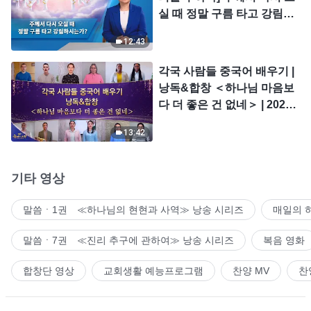
실 때 정말 구름 타고 강림하
시는가?
12:43
각국 사람들 중국어 배우기 |
낭독&합창 ＜하나님 마음보
다 더 좋은 건 없네＞ | 2026
＜찬미의 소리＞
13:42
기타 영상
말씀ㆍ1권 ≪하나님의 현현과 사역≫ 낭송 시리즈
매일의 
말씀ㆍ7권 ≪진리 추구에 관하여≫ 낭송 시리즈
복음 영화
합창단 영상
교회생활 예능프로그램
찬양 MV
찬