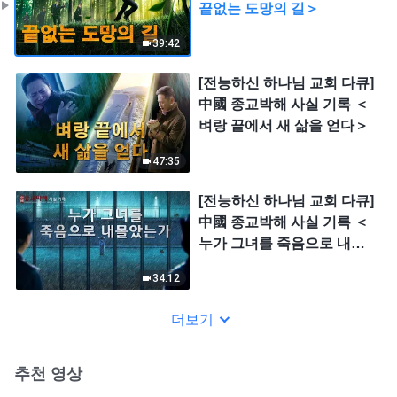
끝없는 도망의 길＞
39:42
[전능하신 하나님 교회 다큐]
中國 종교박해 사실 기록 ＜
벼랑 끝에서 새 삶을 얻다＞
47:35
[전능하신 하나님 교회 다큐]
中國 종교박해 사실 기록 ＜
누가 그녀를 죽음으로 내몰
았는가＞
34:12
더보기
추천 영상