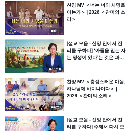
찬양 MV ＜너는 너의 사명을
아는가＞ | 2026 ＜찬미의 소
리＞
6:11
[설교 모음 - 신앙 안에서 진
리를 구하다] ‘아들을 믿는 자
는 영생이 있다’는 것은 과연
무엇을 의미하는가?
11:18
찬양 MV ＜충성스러운 마음,
하나님께 바치나이다＞ |
2026 ＜찬미의 소리＞
6:27
[설교 모음 - 신앙 안에서 진
리를 구하다] 주께서 다시 오