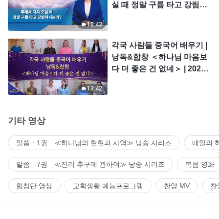
실 때 정말 구름 타고 강림하
시는가?
12:43
각국 사람들 중국어 배우기 |
낭독&합창 ＜하나님 마음보
다 더 좋은 건 없네＞ | 2026
＜찬미의 소리＞
13:42
기타 영상
말씀ㆍ1권 ≪하나님의 현현과 사역≫ 낭송 시리즈
매일의 
말씀ㆍ7권 ≪진리 추구에 관하여≫ 낭송 시리즈
복음 영화
합창단 영상
교회생활 예능프로그램
찬양 MV
찬